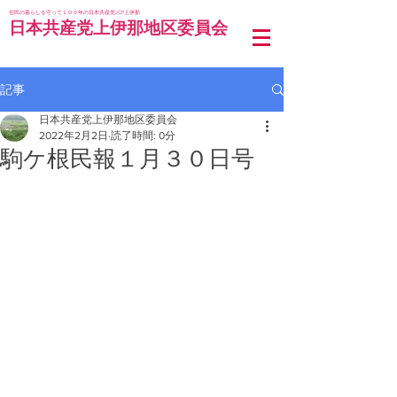
住民の暮らしを守って１００年の日本共産党JCP上伊那
日本共産党上伊那地区委員会
記事
日本共産党上伊那地区委員会
2022年2月2日
読了時間: 0分
駒ケ根民報１月３０日号