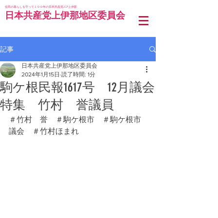
住民の暮らしを守って１００年の日本共産党JCP上伊那
日本共産党上伊那地区委員会
記事
日本共産党上伊那地区委員会
2024年1月15日
読了時間: 1分
駒ケ根民報1617号 12月議会
特集 竹村 誉議員
＃竹村　誉　＃駒ケ根市　＃駒ケ根市
議会　＃竹村ほまれ