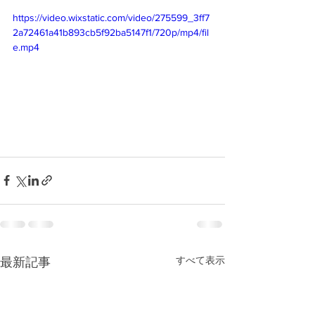
https://video.wixstatic.com/video/275599_3ff7
2a72461a41b893cb5f92ba5147f1/720p/mp4/fil
e.mp4
すべて表示
最新記事